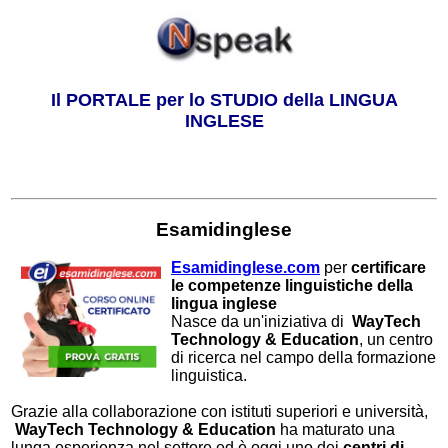
Il PORTALE per lo STUDIO della LINGUA
INGLESE
Esamidinglese
Esamidinglese.com
per
certificare
le competenze linguistiche della
lingua inglese
Nasce da un'iniziativa di
WayTech
Technology & Education
, un centro
di ricerca nel campo della formazione
linguistica.
Grazie alla collaborazione con istituti superiori e università,
WayTech Technology & Education
ha maturato una
lunga esperienza nel settore ed è oggi uno dei
centri di